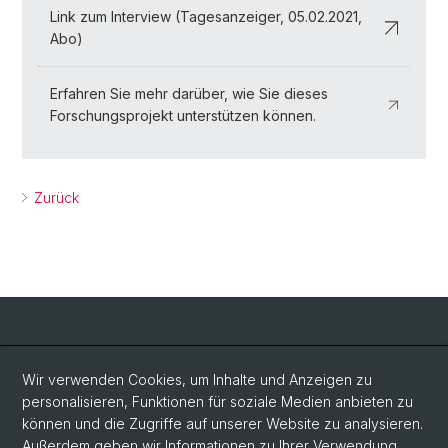
Link zum Interview (Tagesanzeiger, 05.02.2021,
Abo)
Erfahren Sie mehr darüber, wie Sie dieses
Forschungsprojekt unterstützen können.
Zurück
Social Media
Wir verwenden Cookies, um Inhalte und Anzeigen zu
personalisieren, Funktionen für soziale Medien anbieten zu
Twitter
können und die Zugriffe auf unserer Website zu analysieren.
Außerdem geben wir Informationen zu Ihrer Verwendung